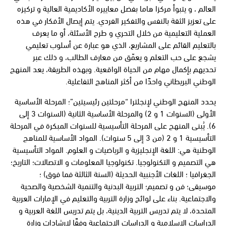
العالم ، و يتبوأ مركزا هاما بفضل معاييره الأكاديمية العالية و تركيزه
على تعزيز الثقة بالنفس والتفكير الفردي. يتم إيصال الأفكار في هذه
العملية التعليمية من خلال التحري و طرح الأسئلة، أو ما يعرف
بالتعليم القائم على المشاريع، الذي هو عبارة عن أسلوب تعليمي
يشجع على حب التعلم و يعمّق من معارف الطالب، و ذلك عبر
تحديهم بإكمال مهام من الحياة الواقعية. وبهذه الطريقة، يعد المنهج
الوطني البريطاني واحدًا من أكثر المناهج التفاعلية.
يحدد المنهج الوطني لإنجلترا “مرحلتين رئيسيتين”؛ المرحلة الأساسية
الأولى (السنوات 1 و 2) والمرحلة الأساسية الثانية (السنوات 3 إلى
6). يُبنى المنهج على المرحلة التأسيسية للسنوات المبكرة في المرحلة
التأسيسية 1 و 2 (من 3 إلى 5 سنوات). المواد الأساسية للمناهج
الوطنية هي: اللغة الإنجليزية و الرياضيات و العلوم. المواد التأسيسية
هي التصميم و التكنولوجيا. تكنولوجيا المعلومات و الاتصالات؛ التاريخ؛
الجغرافيا ؛ اللغات الأجنبية الحديثة (السنة الثالثة فما فوق) ؛
موسيقى؛ فن و تصميم؛ التربية البدنية والتنمية الشخصية والصحية
والاجتماعية. بناء على لوائح وزارة التربية والتعليم في الإمارات العربية
المتحدة، لا يتم تدريس التربية الدينية، بل يتم تدريس اللغة العربية و
الدراسات الإسلامية و الدراسات الاجتماعية وفقًا لإرشادات وزارة