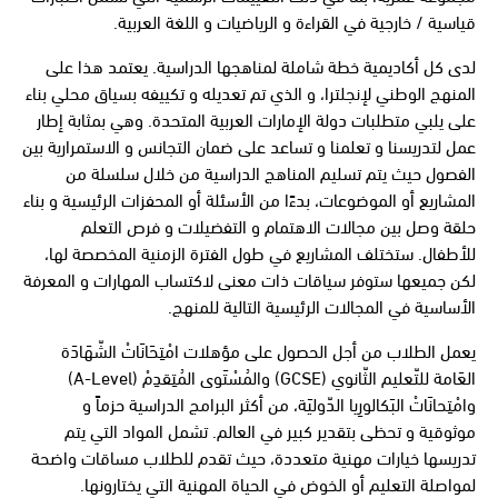
قياسية / خارجية في القراءة و الرياضيات و اللغة العربية.
لدى كل أكاديمية خطة شاملة لمناهجها الدراسية. يعتمد هذا على
المنهج الوطني لإنجلترا، و الذي تم تعديله و تكييفه بسياق محلي بناء
على يلبي متطلبات دولة الإمارات العربية المتحدة. وهي بمثابة إطار
عمل لتدريسنا و تعلمنا و تساعد على ضمان التجانس و الاستمرارية بين
الفصول حيث يتم تسليم المناهج الدراسية من خلال سلسلة من
المشاريع أو الموضوعات، بدءًا من الأسئلة أو المحفزات الرئيسية و بناء
حلقة وصل بين مجالات الاهتمام و التفضيلات و فرص التعلم
للأطفال. ستختلف المشاريع في طول الفترة الزمنية المخصصة لها،
لكن جميعها ستوفر سياقات ذات معنى لاكتساب المهارات و المعرفة
الأساسية في المجالات الرئيسية التالية للمنهج.
يعمل الطلاب من أجل الحصول على مؤهلات امْتِحَانَاتْ الشّهَادَة
العَامة للتّعليم الثّانوي (GCSE) والمُسْتَوى المُتِقدِمْ (A-Level)
وامْتِحانَاتْ البَكالورِيا الدّوليَة، من أكثر البرامج الدراسية حزماً و
موثوقية و تحظى بتقدير كبير في العالم. تشمل المواد التي يتم
تدريسها خيارات مهنية متعددة، حيث تقدم للطلاب مساقات واضحة
لمواصلة التعليم أو الخوض في الحياة المهنية التي يختارونها.